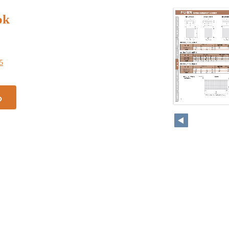
ok
75
る